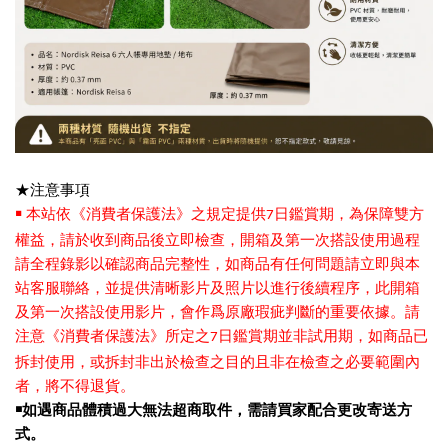
★注意事項
￭ 本站依
《
消費者保護法
》
之規定提供
日鑑賞期，為保障雙方
7
權益，請於收到商品後立即檢查，開箱及第一次搭設使用過程
請全程錄影以確認商品完整性，如商品有任何問題請立即與本
站客服聯絡，並提供清晰影片及照片以進行後續程序，此開箱
及第一次搭設使用影片，會作爲原廠瑕疵判斷的重要依據。請
注意
《
消費者保護法
》
所定之
日鑑賞期並非試用期，如商品已
7
拆封使用，或拆封非出於檢查之目的且非在檢查之必要範圍內
者，將不得退貨。
￭如遇商品體積過大無法超商取件，需請買家配合更改寄送方
式。