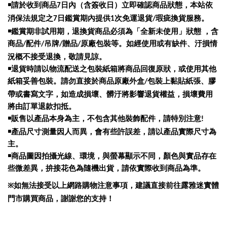
￭請於收到商品
日內（含簽收日）立即確認商品狀態，本站依
7
消保法規定之
日鑑賞期內提供
次免運退貨
瑕疵換貨服務。
7
1
/
￭鑑賞期非試用期，退換貨商品必須為「全新未使用」狀態 ，含
商品
配件
吊牌
贈品
原廠包裝等。如經使用或有缺件、汙損情
/
/
/
/
況概不接受退換，敬請見諒。
￭退貨時請以物流配送之包裝紙箱將商品回復原狀，或使用其他
紙箱妥善包裝。請勿直接於商品原廠外盒
包裝上黏貼紙張、膠
/
帶或書寫文字，如造成損壞、髒汙將影響退貨權益，損壞費用
將由訂單退款扣抵。
￭販售以產品本身為主，不包含其他裝飾配件，請特別注意
!
￭產品尺寸測量因人而異，會有些許誤差，請以產品實際尺寸為
主。
￭商品圖因拍攝光線、環境，與螢幕顯示不同，顏色與實品存在
些微差異，拚接花色為隨機出貨，請依實際收到商品為準。
如無法接受以上網路購物注意事項，建議直接前往露雅迷實體
※
門市購買商品，謝謝您的支持！