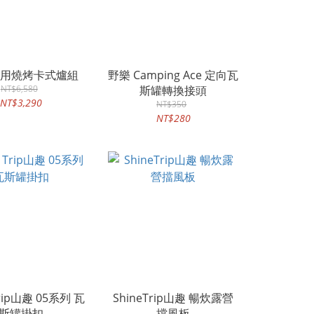
 萬用燒烤卡式爐組
野樂 Camping Ace 定向瓦
NT$6,580
斯罐轉換接頭
NT$3,290
NT$350
NT$280
Trip山趣 05系列 瓦
ShineTrip山趣 暢炊露營
斯罐掛扣
擋風板