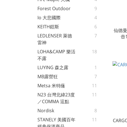
Forest Outdoor
9
Io 大悲國際
4
KEITH鎧斯
6
仙德曼
LEDLENSER 萊德
7
壺1
雷神
LOHA&CAMP 樂活
18
不露
LUYING 森之露
1
MB露營狂
7
Metsa 米特蕯
11
N23 台灣北緯23度
11
／COMMA 逗點
Nordisk
8
STANELY 美國百年
11
CAR
經典保溫商品