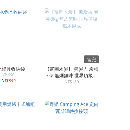
售完
水鍋具收納袋
【富岡木炭】 熊炭吉 炭精
NT$990
3kg 無煙無味 世界頂級鐵
NT$590
木製成
NT$189