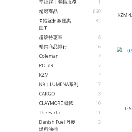
幸福露︱曬帳服務
1
精選商品
660
KZM 
❣帳篷超激優惠
32
區❣
超殺特惠區
8
暢銷商品排行
16
Coleman
POLeR
7
KZM
N9︱LUMENA系列
17
CARGO
3
CLAYMORE 韓國
10
0
The Earth
11
Danish Fuel 丹麥
3
燃料油桶