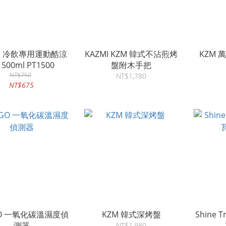
 冷飲專用運動酷涼
KAZMI KZM 韓式不沾煎烤
KZM
500ml PT1500
盤附木手把
NT$750
NT$1,780
NT$675
GO 一氧化碳溫濕度偵
KZM 韓式深烤盤
Shine 
測器
NT$1,980