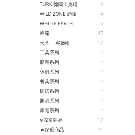
TURK 德國土克鍋
4
WILD ZONE 野峰
4
WHOLE EARTH
5
帳篷
47
天幕 ｜客廳帳
17
工具系列
寢室系列
傢俱系列
餐具系列
廚房系列
照明系列
家電系列
❄️涼夏商品
17
🔥保暖商品
31