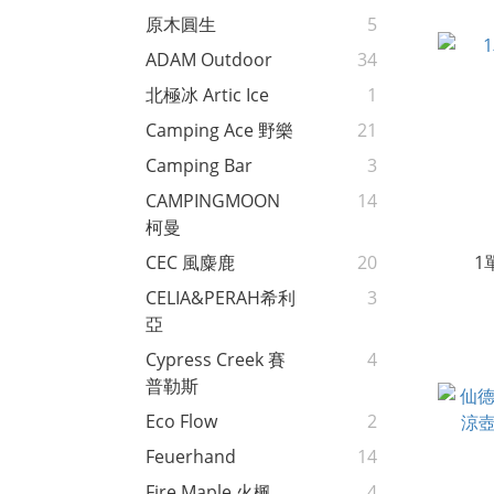
原木圓生
5
ADAM Outdoor
34
北極冰 Artic Ice
1
Camping Ace 野樂
21
Camping Bar
3
CAMPINGMOON
14
柯曼
1
CEC 風麋鹿
20
CELIA&PERAH希利
3
亞
Cypress Creek 賽
4
普勒斯
Eco Flow
2
Feuerhand
14
Fire Maple 火楓
4