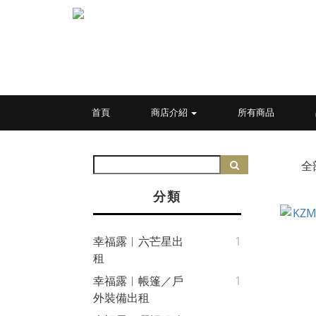
首頁
商店介紹
所有商品
全
分類
幸福露︱六芒星出
1
租
幸福露︱帳篷／戶
1
外裝備出租