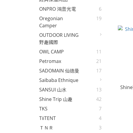
ONPRO 鴻普光電
6
Oregonian
19
Camper
OUTDOOR LIVING
野趣國際
OWL CAMP
11
Petromax
21
SADOMAIN 仙德曼
17
Saibaba Ethnique
Shin
SANSUI 山水
13
Shine Trip 山趣
42
TKS
7
TiiTENT
4
ＴＮＲ
3