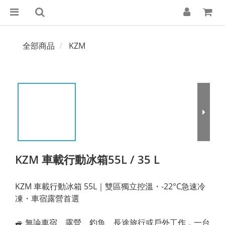
全部商品
KZM
KZM 車載行動冰箱55L / 35 L
KZM 車載行動冰箱 55L｜雙區獨立控溫・-22°C急速冷
凍・車宿露營首選
🚙 無論車宿、露營、釣魚、長途旅行或戶外工作，一台