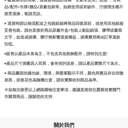
￭ 鑑賞期非試用期，退換貨商品必須為「全新未使用」狀態 ，含商
/
/
/
/
品
配件
吊牌
贈品
原廠包裝等。如經使用或有缺件、汙損情況概不
接受退換，敬請見諒。
￭ 退貨時請以物流配送之包裝紙箱將商品回復原狀，或使用其他紙箱
/
妥善包裝。請勿直接於商品原廠外盒
包裝上黏貼紙張、膠帶或書寫
文字，如造成損壞、髒汙將影響退貨權益，損壞費用將由訂單退款
扣抵。
!
￭販售以產品本身為主，不包含其他裝飾配件，請特別注意
￭產品尺寸測量因人而異，會有些許誤差，請以產品實際尺寸為主。
￭ 商品圖因拍攝光線、環境，與螢幕顯示不同，顏色與實品存在些微
差異，拚接花色為隨機出貨，請依實際收到商品為準。
※如無法接受以上網路購物注意事項，建議直接前往露雅迷實體門
市購買商品，謝謝您的支持
關於我們