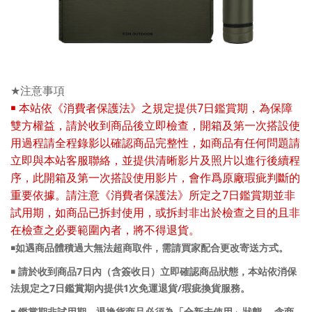
★
注意事項
7
￭
本站依《消費者保護法》之規定提供
日鑑賞期，為保障
雙方權益，請於收到商品後立即檢查，開箱及第一次搭設使
用過程請全程錄影以確認商品完整性，如商品有任何問題請
立即與本站客服聯絡，並提供清晰影片及照片以進行後續程
序，此開箱及第一次搭設使用影片，會作爲原廠瑕疵判斷的
7
重要依據。請注意《消費者保護法》所定之
日鑑賞期並非
試用期，如商品已拆封使用，或拆封非出於檢查之目的且非
在檢查之必要範圍內者，將不得退貨。
￭如遇商品體積過大無法超商取件，需請買家配合更改寄送方式。
7
￭ 請於收到商品
日內（含簽收日）立即確認商品狀態，本站依消保
7
1
/
法規定之
日鑑賞期內提供
次免運退貨
瑕疵換貨服務。