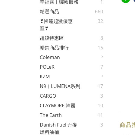
幸福露︱曬帳服務
1
精選商品
660
❣帳篷超激優惠
32
區❣
超殺特惠區
8
暢銷商品排行
16
Coleman
POLeR
7
KZM
N9︱LUMENA系列
17
CARGO
3
CLAYMORE 韓國
10
The Earth
11
商品
Danish Fuel 丹麥
3
燃料油桶