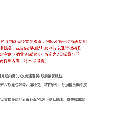
請於收到商品後立即檢查，開箱及第一次搭設使用
服聯絡，並提供清晰影片及照片以進行後續程
7
請注意《消費者保護法》所定之
日鑑賞期並非
要範圍內者，將不得退貨。
1
/
鑑賞期內提供
次免運退貨
瑕疵換貨服務。
/
贈品
原廠包裝等。如經使用或有缺件、汙損情況概不接
/
請勿直接於商品原廠外盒
包裝上黏貼紙張、膠帶或書寫