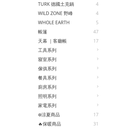
TURK 德國土克鍋
4
WILD ZONE 野峰
4
WHOLE EARTH
5
帳篷
47
天幕 ｜客廳帳
17
工具系列
寢室系列
傢俱系列
餐具系列
廚房系列
照明系列
家電系列
❄️涼夏商品
17
🔥保暖商品
31