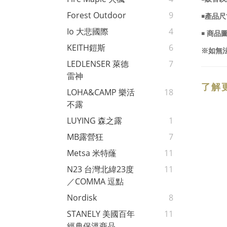
Forest Outdoor
9
￭產品
Io 大悲國際
4
￭ 商
KEITH鎧斯
6
※如無
LEDLENSER 萊德
7
雷神
了解
LOHA&CAMP 樂活
18
不露
LUYING 森之露
1
MB露營狂
7
Metsa 米特蕯
11
N23 台灣北緯23度
11
／COMMA 逗點
Nordisk
8
STANELY 美國百年
11
經典保溫商品