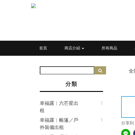
首頁
商店介紹
所有商品
全
分類
幸福露︱六芒星出
1
租
幸福露︱帳篷／戶
1
分享到
外裝備出租