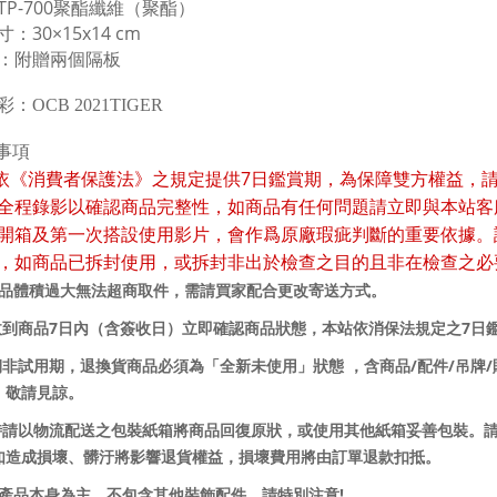
TP-700
聚酯纖維（聚酯）
寸：
30×15x14 cm
：附贈兩個隔板
彩：
OCB 2021TIGER
事項
7
依《消費者保護法》之規定提供
日鑑賞期，為保障雙方權益，
全程錄影以確認商品完整性，如商品有任何問題請立即與本站客
開箱及第一次搭設使用影片，會作爲原廠瑕疵判斷的重要依據。
，如商品已拆封使用，或拆封非出於檢查之目的且非在檢查之必
商品體積過大無法超商取件，需請買家配合更改寄送方式。
7
7
收到商品
日內（含簽收日）立即確認商品狀態，本站依消保法規定之
日
/
/
/
賞期非試用期，退換貨商品必須為「全新未使用」狀態 ，含商品
配件
吊牌
，敬請見諒。
貨時請以物流配送之包裝紙箱將商品回復原狀，或使用其他紙箱妥善包裝。
如造成損壞、髒汙將影響退貨權益，損壞費用將由訂單退款扣抵。
!
以產品本身為主，不包含其他裝飾配件，請特別注意