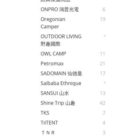
ONPRO 鴻普光電
6
Oregonian
19
Camper
OUTDOOR LIVING
野趣國際
OWL CAMP
11
Petromax
21
SADOMAIN 仙德曼
17
Saibaba Ethnique
SANSUI 山水
13
Shine Trip 山趣
42
TKS
7
TiiTENT
4
ＴＮＲ
3