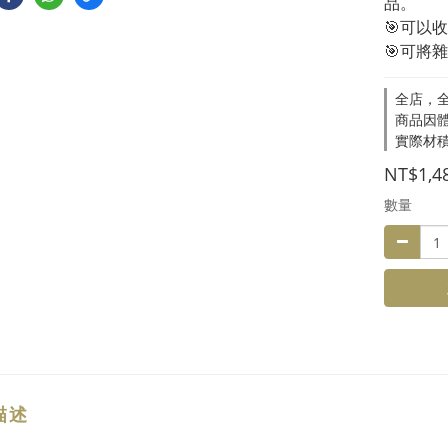
品。
🎯可以
🎯可將
全店，全
商品因
實際材
NT$1,4
數量
描述