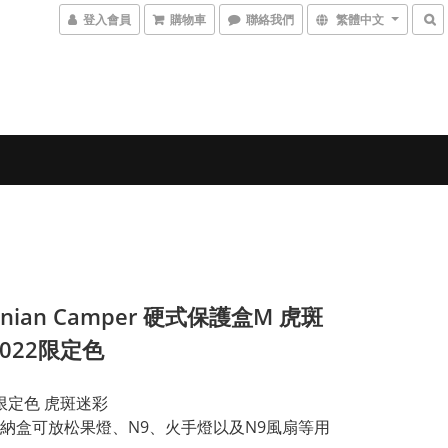
登入會員
購物車
聯絡我們
繁體中文
onian Camper 硬式保護盒M 虎斑
2022限定色
22限定色 虎斑迷彩
收納盒可放松果燈、N9、火手燈以及N9風扇等用