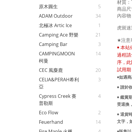
材質：
原木圓生
5
商品尺
內容物
ADAM Outdoor
34
北極冰 Artic Ice
1
虎斑迷
Camping Ace 野樂
21
★
注意
Camping Bar
3
￭
本站
CAMPINGMOON
14
過程請
柯曼
序，此
CEC 風麋鹿
20
試用期
￭如遇
CELIA&PERAH希利
3
亞
￭ 請於
Cypress Creek 賽
4
￭ 鑑
普勒斯
受退換
Eco Flow
2
￭ 退
Feuerhand
14
文字，
Fire Maple 火楓
4
￭販售