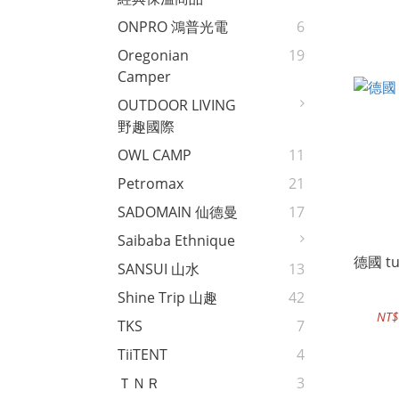
ONPRO 鴻普光電
6
Oregonian
19
Camper
OUTDOOR LIVING
野趣國際
OWL CAMP
11
Petromax
21
SADOMAIN 仙德曼
17
Saibaba Ethnique
德國 t
SANSUI 山水
13
Shine Trip 山趣
42
NT$
TKS
7
TiiTENT
4
ＴＮＲ
3