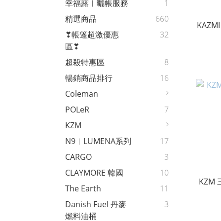
幸福露︱曬帳服務
1
精選商品
660
KAZM
❣帳篷超激優惠
32
區❣
超殺特惠區
8
暢銷商品排行
16
Coleman
POLeR
7
KZM
N9︱LUMENA系列
17
CARGO
3
CLAYMORE 韓國
10
KZM
The Earth
11
Danish Fuel 丹麥
3
燃料油桶