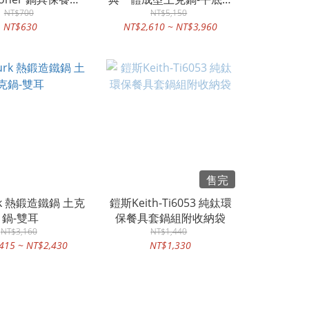
 適用荷蘭鍋、鍛鐵
NT$700
NT$5,150
柄鐵鍋
NT$630
NT$2,610 ~ NT$3,960
煎盤
售完
rk 熱鍛造鐵鍋 土克
鎧斯Keith-Ti6053 純鈦環
鍋-雙耳
保餐具套鍋組附收納袋
NT$3,160
NT$1,440
415 ~ NT$2,430
NT$1,330