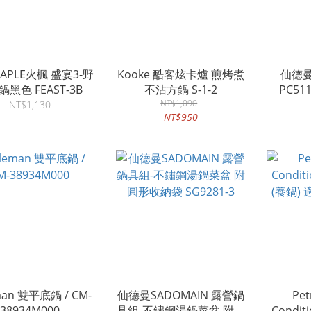
 MAPLE火楓 盛宴3-野
Kooke 酷客炫卡爐 煎烤煮
仙德
黑色 FEAST-3B
不沾方鍋 S-1-2
NT$1,090
NT$1,130
NT$950
man 雙平底鍋 / CM-
仙德曼SADOMAIN 露營鍋
Pet
38934M000
具組-不鏽鋼湯鍋菜盆 附圓
Condi