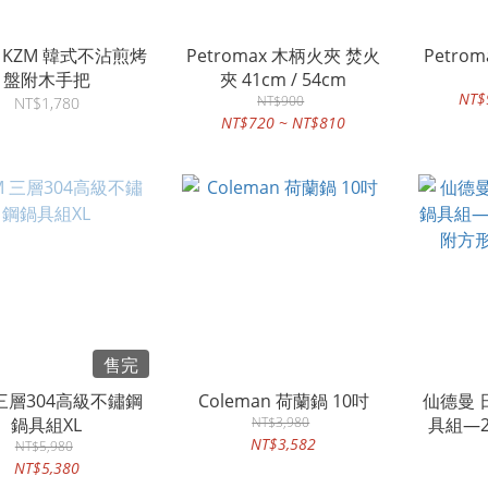
I KZM 韓式不沾煎烤
Petromax 木柄火夾 焚火
Petro
盤附木手把
夾 41cm / 54cm
NT$
NT$900
NT$1,780
NT$720 ~ NT$810
售完
 三層304高級不鏽鋼
Coleman 荷蘭鍋 10吋
仙德曼 日
鍋具組XL
NT$3,980
具組—
NT$3,582
NT$5,980
附方
NT$5,380