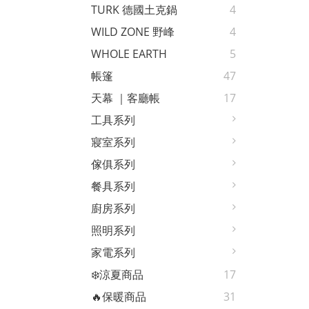
TURK 德國土克鍋
4
WILD ZONE 野峰
4
WHOLE EARTH
5
帳篷
47
天幕 ｜客廳帳
17
工具系列
寢室系列
傢俱系列
餐具系列
廚房系列
照明系列
家電系列
❄️涼夏商品
17
🔥保暖商品
31