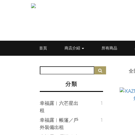
首頁
商店介紹
所有商品
全
分類
幸福露︱六芒星出
1
租
幸福露︱帳篷／戶
1
外裝備出租