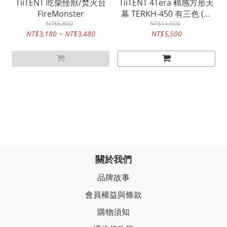
TiiTENT 吃柴怪獸/焚火台
TiiTENT 4Tera 棉感方形天
FireMonster
幕 TERKH-450 有三色 (茉
NT$5,800
黃/軍綠/卡其)
NT$11,000
NT$3,180 ~ NT$3,480
NT$5,500
關於我們
品牌故事
會員權益與條款
購物須知