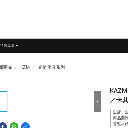
品牌專區
部商品
KZM
桌椅傢具系列
KAZ
／卡
全店，全
商品因
實際材