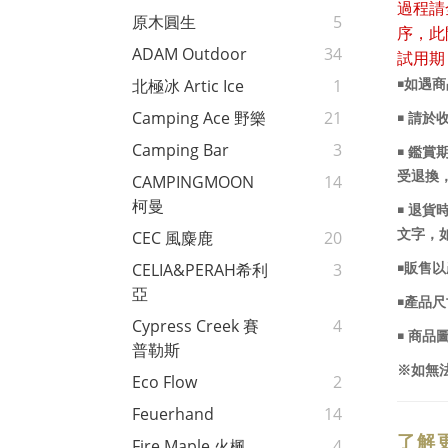
過程請
原木圓生
5
序，此
ADAM Outdoor
34
試用期
北極冰 Artic Ice
1
￭如遇
Camping Ace 野樂
21
￭ 請於
Camping Bar
3
￭ 鑑
受退換
CAMPINGMOON
14
柯曼
￭ 退
文字，
CEC 風麋鹿
20
CELIA&PERAH希利
3
￭販售
亞
￭產品
Cypress Creek 賽
4
￭ 商
普勒斯
※如無
Eco Flow
2
Feuerhand
14
了解
Fire Maple 火楓
4