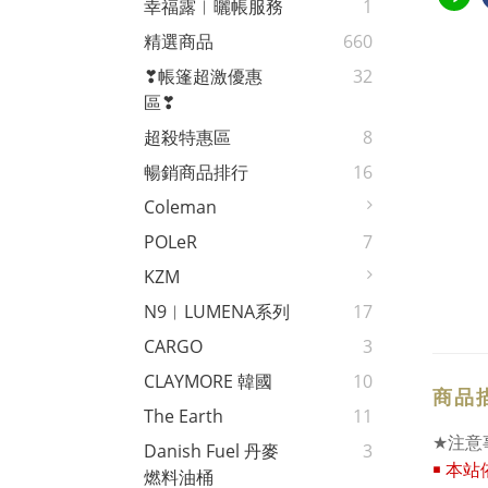
幸福露︱曬帳服務
1
精選商品
660
❣帳篷超激優惠
32
區❣
超殺特惠區
8
暢銷商品排行
16
Coleman
POLeR
7
KZM
N9︱LUMENA系列
17
CARGO
3
CLAYMORE 韓國
10
商品
The Earth
11
★
注意
Danish Fuel 丹麥
3
￭
本站
燃料油桶