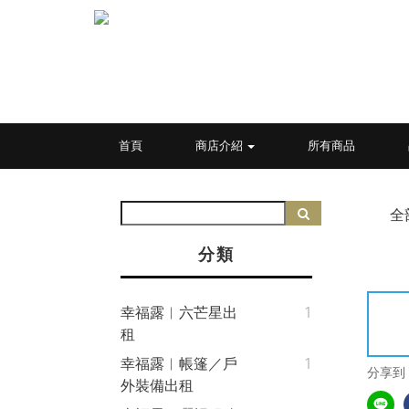
首頁
商店介紹
所有商品
全
分類
幸福露︱六芒星出
1
租
幸福露︱帳篷／戶
1
分享到
外裝備出租