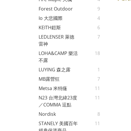
Forest Outdoor
9
Io 大悲國際
4
KEITH鎧斯
6
LEDLENSER 萊德
7
雷神
LOHA&CAMP 樂活
18
不露
LUYING 森之露
1
MB露營狂
7
Metsa 米特蕯
11
N23 台灣北緯23度
11
／COMMA 逗點
Nordisk
8
STANELY 美國百年
11
經典保溫商品