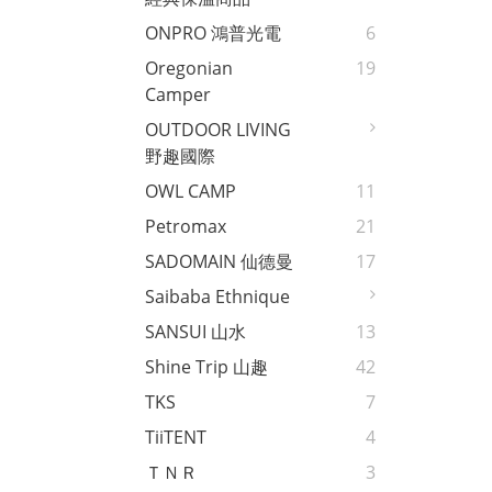
ONPRO 鴻普光電
6
Oregonian
19
Camper
OUTDOOR LIVING
野趣國際
OWL CAMP
11
Petromax
21
SADOMAIN 仙德曼
17
Saibaba Ethnique
SANSUI 山水
13
Shine Trip 山趣
42
TKS
7
TiiTENT
4
ＴＮＲ
3