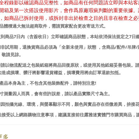
全程錄影以確認商品完整性，如商品有任何問題請立即與本站客
開箱及第一次搭設使用影片，會作爲原廠瑕疵判斷的重要依據。
，如商品已拆封使用，或拆封非出於檢查之目的且非在檢查之必
商品體積過大無法超商取件，需請買家配合更改寄送方式。
7
7
收到商品
日內（含簽收日）立即確認商品狀態，本站依消保法規定之
日
/
/
/
賞期非試用期，退換貨商品必須為「全新未使用」狀態 ，含商品
配件
吊牌
，敬請見諒。
貨時請以物流配送之包裝紙箱將商品回復原狀，或使用其他紙箱妥善包裝。
如造成損壞、髒汙將影響退貨權益，損壞費用將由訂單退款扣抵。
!
以產品本身為主，不包含其他裝飾配件，請特別注意
尺寸測量因人而異，會有些許誤差，請以產品實際尺寸為主。
品圖因拍攝光線、環境，與螢幕顯示不同，顏色與實品存在些微差異，拚接
法接受以上網路購物注意事項，建議直接前往露雅迷實體門市購買商品，
更多