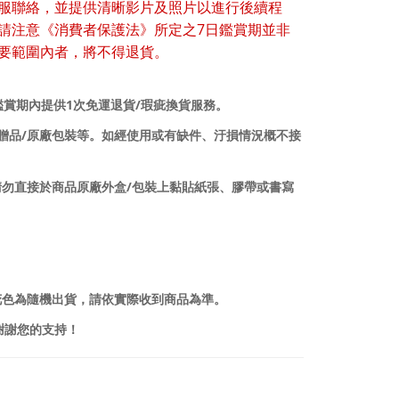
服聯絡，並提供清晰影片及照片以進行後續程
7
請注意《消費者保護法》所定之
日鑑賞期並非
要範圍內者，將不得退貨。
1
/
鑑賞期內提供
次免運退貨
瑕疵換貨服務。
/
贈品
原廠包裝等。如經使用或有缺件、汙損情況概不接
/
請勿直接於商品原廠外盒
包裝上黏貼紙張、膠帶或書寫
花色為隨機出貨，請依實際收到商品為準。
謝謝您的支持！