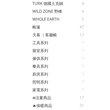
TURK 德國土克鍋
4
WILD ZONE 野峰
4
WHOLE EARTH
5
帳篷
47
天幕 ｜客廳帳
17
工具系列
寢室系列
傢俱系列
餐具系列
廚房系列
照明系列
家電系列
❄️涼夏商品
17
🔥保暖商品
31