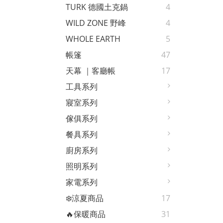
TURK 德國土克鍋
4
WILD ZONE 野峰
4
WHOLE EARTH
5
帳篷
47
天幕 ｜客廳帳
17
工具系列
寢室系列
傢俱系列
餐具系列
廚房系列
照明系列
家電系列
❄️涼夏商品
17
🔥保暖商品
31