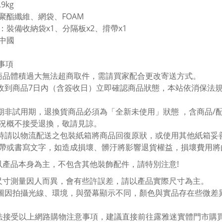
1.9kg
聚酯纖維、網袋、
FOAM
：裝備收納袋
x1
、分隔板
x2
、揹帶
x1
中國
事項
商品體積過大無法超商取件，需請買家配合更改寄送方式。
收到商品
7
日內（含簽收日）立即確認商品狀態，本站依消保法
期非試用期，退換貨商品必須為「全新未使用」狀態 ，含商品
/
況概不接受退換，敬請見諒。
時請以物流配送之包裝紙箱將商品回復原狀，或使用其他紙箱妥
帶或書寫文字，如造成損壞、髒汙將影響退貨權益，損壞費用將
以產品本身為主，不包含其他裝飾配件，請特別注意
!
尺寸測量因人而異，會有些許誤差，請以產品實際尺寸為主。
圖因拍攝光線、環境，與螢幕顯示不同，顏色與實品存在些微差
法接受以上網路購物注意事項，建議直接前往露雅迷實體門市購