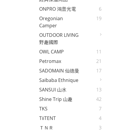
ONPRO 鴻普光電
6
Oregonian
19
Camper
OUTDOOR LIVING
野趣國際
OWL CAMP
11
Petromax
21
SADOMAIN 仙德曼
17
Saibaba Ethnique
SANSUI 山水
13
Shine Trip 山趣
42
TKS
7
TiiTENT
4
ＴＮＲ
3