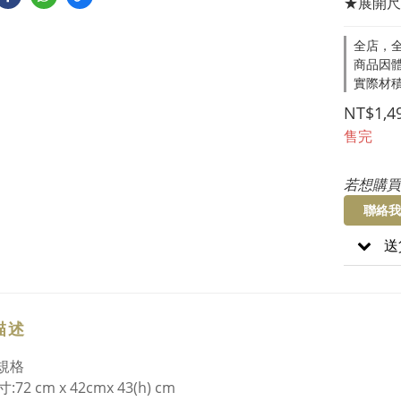
★展開尺寸:
全店，全
商品因
實際材
NT$1,4
售完
若想購買
聯絡我
送
描述
規格
寸
:72 cm x 42cmx 43(h) cm