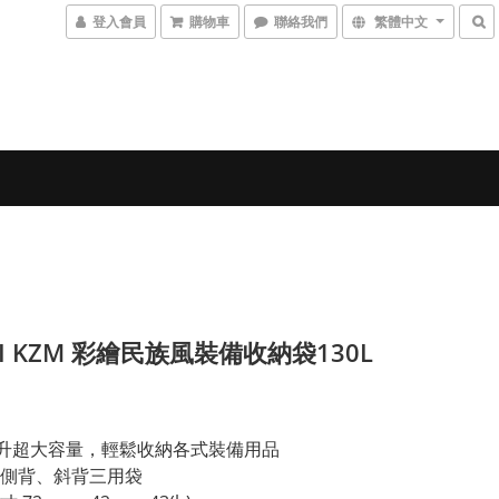
登入會員
購物車
聯絡我們
繁體中文
MI KZM 彩繪民族風裝備收納袋130L
公升超大容量，輕鬆收納各式裝備用品
側背、斜背三用袋