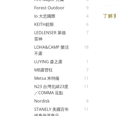
Forest Outdoor
9
了解
Io 大悲國際
4
KEITH鎧斯
6
LEDLENSER 萊德
7
雷神
LOHA&CAMP 樂活
18
不露
LUYING 森之露
1
MB露營狂
7
Metsa 米特蕯
11
N23 台灣北緯23度
11
／COMMA 逗點
Nordisk
8
STANELY 美國百年
11
經典保溫商品