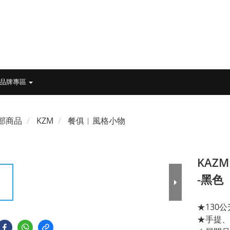
品牌專區
部商品
KZM
餐俱︱風格小物
KAZ
-黑色
★130
★手提、