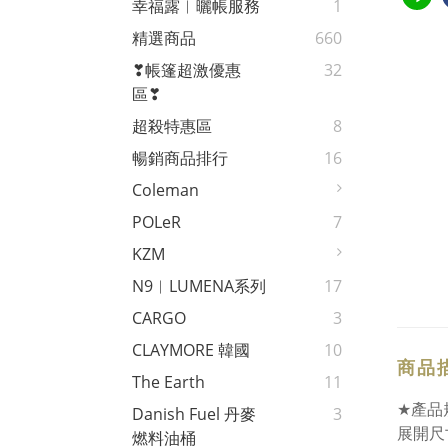
幸福露︱曬帳服務
1
精選商品
660
❣帳篷超激優惠
32
區❣
超殺特惠區
8
暢銷商品排行
16
Coleman
POLeR
7
KZM
N9︱LUMENA系列
17
CARGO
3
CLAYMORE 韓國
10
商品
The Earth
11
★
產品
Danish Fuel 丹麥
3
展開尺
燃料油桶