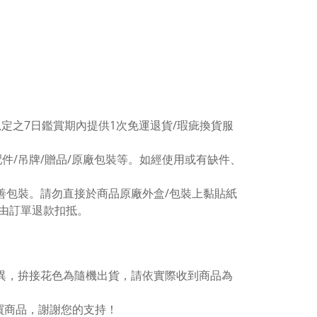
規定之
7
日鑑賞期內提供
1
次免運退貨
/
瑕疵換貨服
配件
/
吊牌
/
贈品
/
原廠包裝等。如經使用或有缺件、
善包裝。請勿直接於商品原廠外盒
/
包裝上黏貼紙
由訂單退款扣抵。
異，拚接花色為隨機出貨，請依實際收到商品為
買商品，謝謝您的支持！