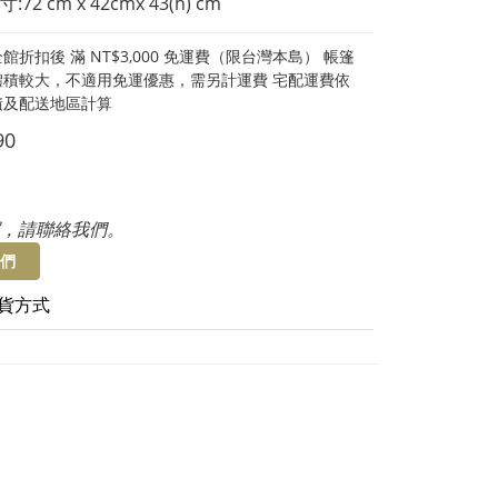
72 cm x 42cmx 43(h) cm
館折扣後 滿 NT$3,000 免運費（限台灣本島） 帳篷
體積較大，不適用免運優惠，需另計運費 宅配運費依
積及配送地區計算
90
，請聯絡我們。
們
貨方式