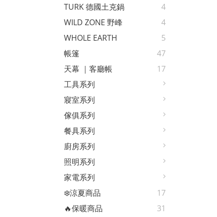
TURK 德國土克鍋
4
WILD ZONE 野峰
4
WHOLE EARTH
5
帳篷
47
天幕 ｜客廳帳
17
工具系列
寢室系列
傢俱系列
餐具系列
廚房系列
照明系列
家電系列
❄️涼夏商品
17
🔥保暖商品
31