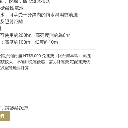
紅、閃爍，四段燈光模式
4號鹼性電池
防潑水，可承受十分鐘內的雨水淋濕或噴濺
及照射距離
明
可使用約200hr、高亮度則約為6hr
：高度約100m、低度約10m
館折扣後 滿 NT$3,000 免運費（限台灣本島） 帳篷
體積較大，不適用免運優惠，需另計運費 宅配運費依
積及配送地區計算
，請聯絡我們。
們