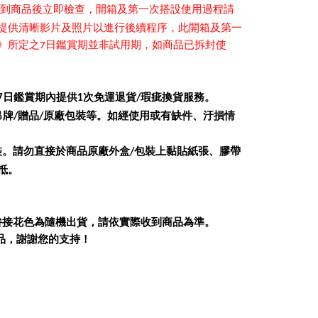
到商品後立即檢查，開箱及第一次搭設使用過程請
提供清晰影片及照片以進行後續程序，此開箱及第一
》
所定之
日鑑賞期並非試用期，如商品已拆封使
7
日鑑賞期內提供
次免運退貨
瑕疵換貨服務。
7
1
/
吊牌
贈品
原廠包裝等。如經使用或有缺件、汙損情
/
/
裝。請勿直接於商品原廠外盒
包裝上黏貼紙張、膠帶
/
抵。
拚接花色為隨機出貨，請依實際收到商品為準。
品，謝謝您的支持！