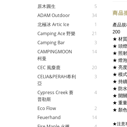
原木圓生
5
商品
ADAM Outdoor
34
北極冰 Artic Ice
1
產品規
200
Camping Ace 野樂
21
材
★
Camping Bar
3
頭
★
CAMPINGMOON
14
照
★
柯曼
燈
★
亮
CEC 風麋鹿
20
★
模
★
CELIA&PERAH希利
3
持
★
亞
防
★
Cypress Creek 賽
4
開
★
普勒斯
重
★
Eco Flow
2
顏
★
Feuerhand
14
★注意
Fire Maple 火楓
4