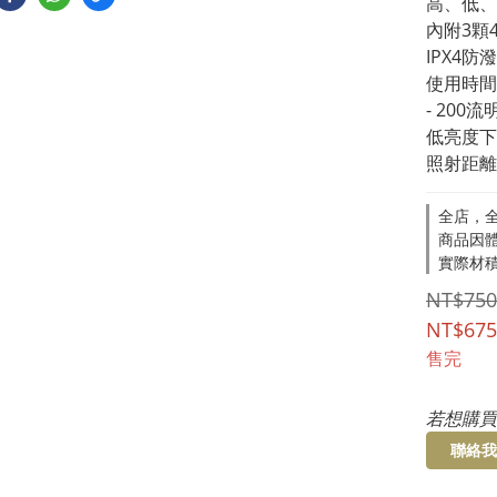
高、低、
內附3顆
IPX4
使用時間
- 200流
低亮度下
照射距離
全店，全
商品因
實際材
NT$750
NT$675
售完
若想購買
聯絡我