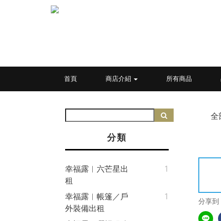
首頁
商店介紹
所有商品
全
分類
幸福露︱六芒星出
1
租
幸福露︱帳篷／戶
1
分享到
外裝備出租