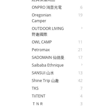
ONPRO 鴻普光電
6
Oregonian
19
Camper
OUTDOOR LIVING
野趣國際
OWL CAMP
11
Petromax
21
SADOMAIN 仙德曼
17
Saibaba Ethnique
SANSUI 山水
13
Shine Trip 山趣
42
TKS
7
TiiTENT
4
ＴＮＲ
3