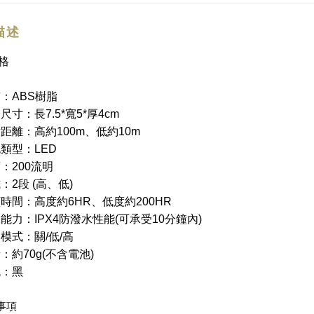
描述
格
質：
樹脂
ABS
燈尺寸：長
寬
厚
7.5*
5*
4cm
射距離：高約
、低約
100m
10m
泡類型：
LED
度：
流明
200
式：
段
高、低
2
(
)
續時間：高度約
、低度約
6HR
200HR
水能力：
防潑水性能
可承受
分鐘內
IPX4
(
10
)
關模式：關
低
高
/
/
量：約
不含電池
70g(
)
色：黑
事項