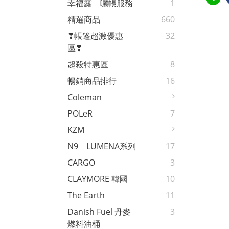
幸福露︱曬帳服務
1
精選商品
660
❣帳篷超激優惠
32
區❣
超殺特惠區
8
暢銷商品排行
16
Coleman
POLeR
7
KZM
N9︱LUMENA系列
17
CARGO
3
CLAYMORE 韓國
10
The Earth
11
Danish Fuel 丹麥
3
燃料油桶