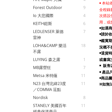
￭ 本站
Forest Outdoor
9
全程錄
Io 大悲國際
4
次搭設
用，或
KEITH鎧斯
6
￭如遇
LEDLENSER 萊德
7
￭請於
雷神
￭鑑賞
LOHA&CAMP 樂活
18
況概不
不露
￭退貨
LUYING 森之露
1
或書寫
￭ 販
MB露營狂
7
￭ 產
Metsa 米特蕯
11
￭商品
N23 台灣北緯23度
11
如無
※
／COMMA 逗點
Nordisk
8
STANELY 美國百年
11
經典保溫商品