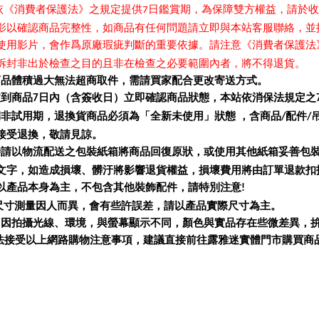
依
《
消費者保護法
》
之規定提供
日鑑賞期，為保障雙方權益，請於收
7
影以確認商品完整性，如商品有任何問題請立即與本站客服聯絡，並
使用影片，會作爲原廠瑕疵判斷的重要依據。請注意
《
消費者保護法
拆封非出於檢查之目的且非在檢查之必要範圍內者，將不得退貨。
商品體積過大無法超商取件，需請買家配合更改寄送方式。
收到商品
日內（含簽收日）立即確認商品狀態，本站依消保法規定之
7
期非試用期，退換貨商品必須為「全新未使用」狀態 ，含商品
配件
/
/
接受退換，敬請見諒。
時請以物流配送之包裝紙箱將商品回復原狀，或使用其他紙箱妥善包
文字，如造成損壞、髒汙將影響退貨權益，損壞費用將由訂單退款扣
售以產品本身為主，不包含其他裝飾配件，請特別注意
!
品尺寸測量因人而異，會有些許誤差，請以產品實際尺寸為主。
圖因拍攝光線、環境，與螢幕顯示不同，顏色與實品存在些微差異，
法接受以上網路購物注意事項，建議直接前往露雅迷實體門市購買商