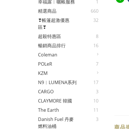
幸福露︱曬帳服務
1
精選商品
660
❣帳篷超激優惠
32
區❣
超殺特惠區
8
暢銷商品排行
16
Coleman
POLeR
7
KZM
N9︱LUMENA系列
17
CARGO
3
CLAYMORE 韓國
10
The Earth
11
Danish Fuel 丹麥
3
燃料油桶
商品