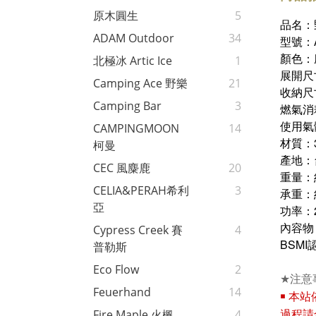
原木圓生
5
品名：
ADAM Outdoor
34
型號：A
顏色：
北極冰 Artic Ice
1
展開尺寸：
Camping Ace 野樂
21
收納尺寸：
Camping Bar
3
燃氣消耗
使用氣
CAMPINGMOON
14
材質：
柯曼
產地：
CEC 風麋鹿
20
重量：約
CELIA&PERAH希利
3
承重：約
亞
功率：2
內容物
Cypress Creek 賽
4
BSMI認
普勒斯
Eco Flow
2
★
注意
Feuerhand
14
￭
本站
Fire Maple 火楓
4
過程請