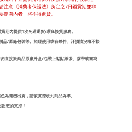
7
請注意《消費者保護法》所定之
日鑑賞期並非
要範圍內者，將不得退貨。
1
/
鑑賞期內提供
次免運退貨
瑕疵換貨服務。
/
贈品
原廠包裝等。如經使用或有缺件、汙損情況概不接
/
請勿直接於商品原廠外盒
包裝上黏貼紙張、膠帶或書寫
花色為隨機出貨，請依實際收到商品為準。
謝謝您的支持！