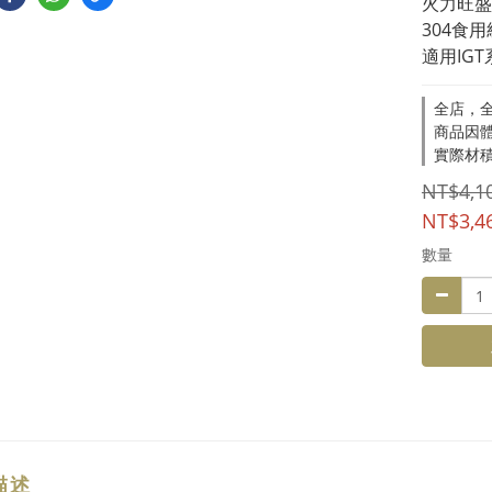
火力旺盛
304食
適用IG
全店，全
商品因
實際材
NT$4,1
NT$3,4
數量
描述