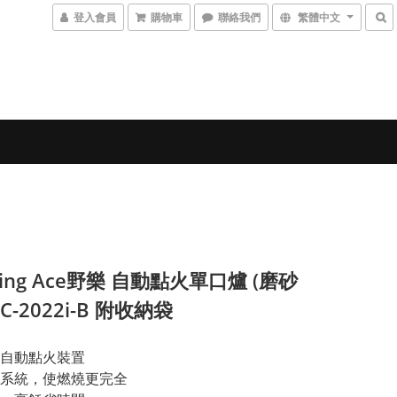
登入會員
購物車
聯絡我們
繁體中文
ing Ace野樂 自動點火單口爐 (磨砂
RC-2022i-B 附收納袋
自動點火裝置
系統，使燃燒更完全