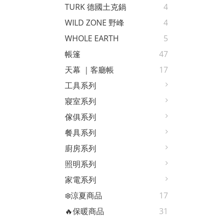
TURK 德國土克鍋
4
WILD ZONE 野峰
4
WHOLE EARTH
5
帳篷
47
天幕 ｜客廳帳
17
工具系列
寢室系列
傢俱系列
餐具系列
廚房系列
照明系列
家電系列
❄️涼夏商品
17
🔥保暖商品
31