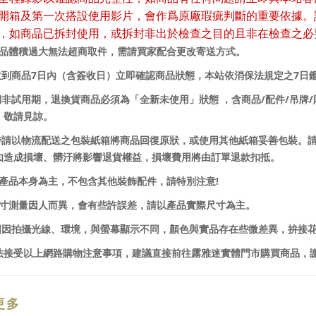
開箱及第一次搭設使用影片，會作爲原廠瑕疵判斷的重要依據。
，如商品已拆封使用，或拆封非出於檢查之目的且非在檢查之必
商品體積過大無法超商取件，需請買家配合更改寄送方式。
7
7
收到商品
日內（含簽收日）立即確認商品狀態，本站依消保法規定之
日
/
/
/
賞期非試用期，退換貨商品必須為「全新未使用」狀態 ，含商品
配件
吊牌
，敬請見諒。
貨時請以物流配送之包裝紙箱將商品回復原狀，或使用其他紙箱妥善包裝。
如造成損壞、髒汙將影響退貨權益，損壞費用將由訂單退款扣抵。
!
以產品本身為主，不包含其他裝飾配件，請特別注意
尺寸測量因人而異，會有些許誤差，請以產品實際尺寸為主。
品圖因拍攝光線、環境，與螢幕顯示不同，顏色與實品存在些微差異，拚接
法接受以上網路購物注意事項，建議直接前往露雅迷實體門市購買商品，
更多