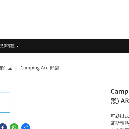
品牌專區
部商品
Camping Ace 野樂
Camp
黑) A
可懸掛式
瓦斯預熱