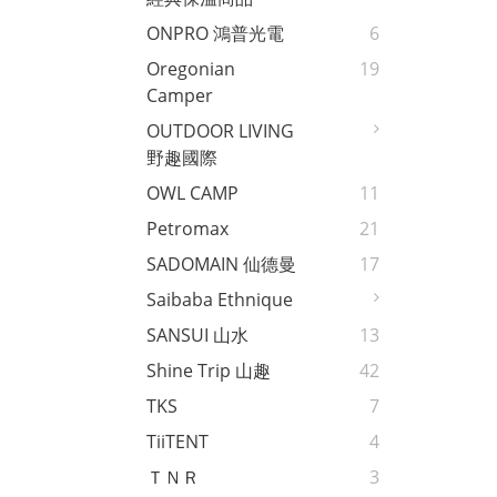
ONPRO 鴻普光電
6
Oregonian
19
Camper
OUTDOOR LIVING
野趣國際
OWL CAMP
11
Petromax
21
SADOMAIN 仙德曼
17
Saibaba Ethnique
SANSUI 山水
13
Shine Trip 山趣
42
TKS
7
TiiTENT
4
ＴＮＲ
3