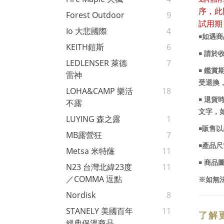
序，此
Forest Outdoor
9
試用期
Io 大悲國際
4
￭如遇
KEITH鎧斯
6
￭ 請於
LEDLENSER 萊德
7
￭ 鑑
雷神
受退換
LOHA&CAMP 樂活
18
￭ 退
不露
文字，
LUYING 森之露
1
￭販售
MB露營狂
7
￭產品
Metsa 米特蕯
11
￭ 商
N23 台灣北緯23度
11
／COMMA 逗點
※如無
Nordisk
8
STANELY 美國百年
11
了解
經典保溫商品