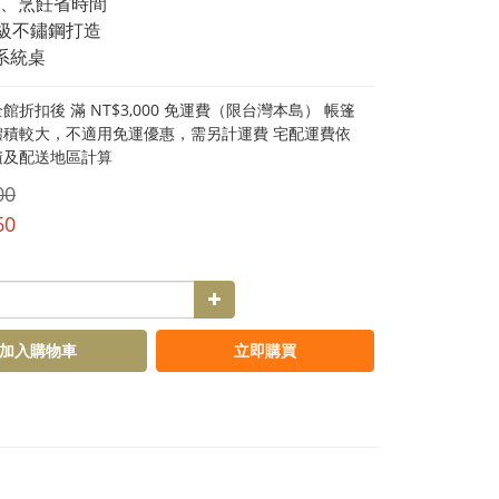
、烹飪省時間
用級不鏽鋼打造
T系統桌
館折扣後 滿 NT$3,000 免運費（限台灣本島） 帳篷
體積較大，不適用免運優惠，需另計運費 宅配運費依
積及配送地區計算
00
60
加入購物車
立即購買