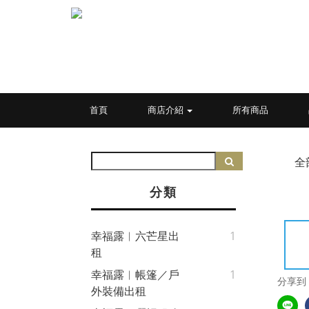
首頁
商店介紹
所有商品
全
分類
幸福露︱六芒星出
1
租
幸福露︱帳篷／戶
1
分享到
外裝備出租