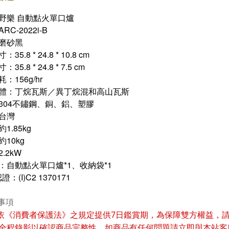
野樂 自動點火單口爐
RC-2022i-B
磨砂黑
35.8 * 24.8 * 10.8 cm
35.8 * 24.8 * 7.5 cm
：156g/hr
體：丁烷瓦斯／異丁烷混和高山瓦斯
304不鏽鋼、銅、鋁、塑膠
台灣
1.85kg
10kg
.2kW
：自動點火單口爐*1、收納袋*1
證：(I)C2 1370171
事項
7
依《消費者保護法》之規定提供
日鑑賞期，為保障雙方權益，
全程錄影以確認商品完整性，如商品有任何問題請立即與本站客