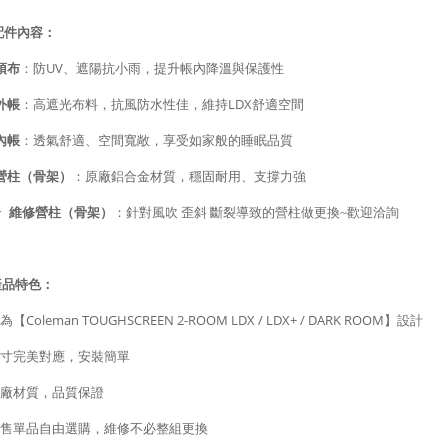
配件內容：
UV
頂布
：防
、遮陽抗小雨，提升帳內降溫與保護性
LDX
外帳
：高遮光布料，抗風防水性佳，維持
舒適空間
內帳
：透氣舒適、空間寬敞，享受如家般的睡眠品質
營柱（骨架）
：原廠鋁合金材質，穩固耐用、支撐力強
★
維修營柱（骨架）
：針對風吹 歪斜 斷裂導致的營柱做更換~歡迎洽詢
產品特色：
Coleman TOUGHSCREEN 2-ROOM LDX / LDX+ / DARK ROOM
為【
】設計
寸完美對應，安裝簡單
廠材質，品質保證
售單品自由選購，維修不必整組更換