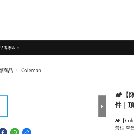
品牌專區
部商品
Coleman
🏕️
件｜頂
🏕️【Co
營柱 單