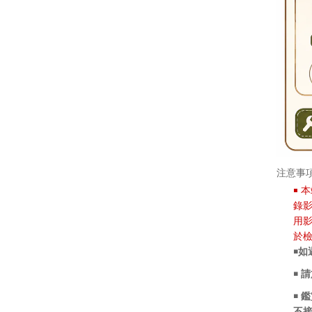
注意事
￭
本
錄
用
於
￭
￭ 
￭ 
不