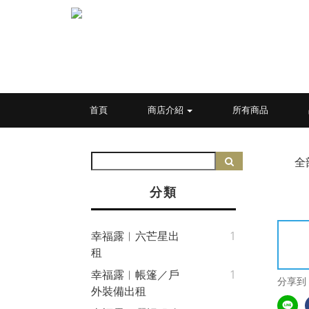
首頁
商店介紹
所有商品
全
分類
幸福露︱六芒星出
1
租
幸福露︱帳篷／戶
1
分享到
外裝備出租