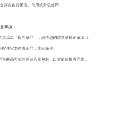
合露友自行更換、備用或升級使用
注意事項：
本賣場為「拆售單品」，請依您的需求選擇正確項目。
各配件皆為原廠正品，非副廠件。
拆售商品可能無原始彩盒包裝，出貨前皆檢查完整。