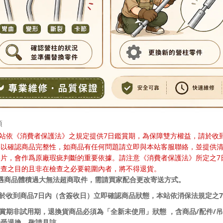
項
7
站依《消費者保護法》之規定提供
日鑑賞期，為保障雙方權益，請於收
影以確認商品完整性，如商品有任何問題請立即與本站客服聯絡，並提供
7
影片，會作爲原廠瑕疵判斷的重要依據。請注意《消費者保護法》所定之
檢查之目的且非在檢查之必要範圍內者，將不得退貨。
如遇商品體積過大無法超商取件，需請買家配合更改寄送方式。
7
7
請於收到商品
日內（含簽收日）立即確認商品狀態，本站依消保法規定之
/
/
鑑賞期非試用期，退換貨商品必須為「全新未使用」狀態 ，含商品
配件
吊
接受退換，敬請見諒。