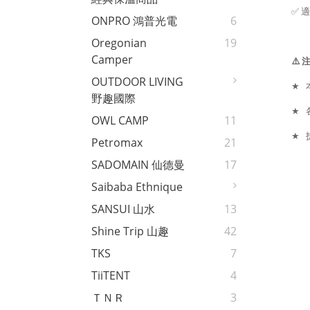
✅
適
ONPRO 鴻普光電
6
Oregonian
19
Camper
⚠️
OUTDOOR LIVING
★
野趣國際
★
OWL CAMP
11
★
Petromax
21
SADOMAIN 仙德曼
17
Saibaba Ethnique
SANSUI 山水
13
Shine Trip 山趣
42
TKS
7
TiiTENT
4
ＴＮＲ
3