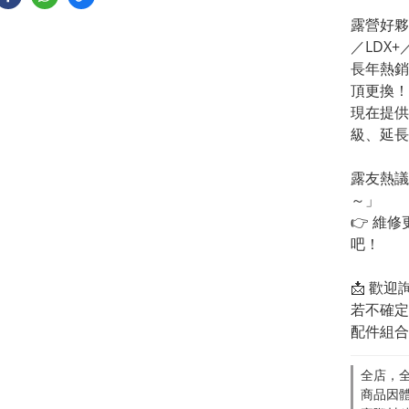
露營好夥伴【
／LDX+
長年熱銷
頂更換！
現在提供
級、延長
露友熱議
～」
👉 維
吧！
📩 歡迎
若不確定
配件組合
全店，全
商品因