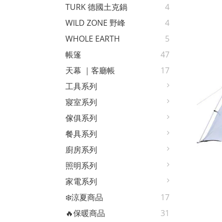
TURK 德國土克鍋
4
WILD ZONE 野峰
4
WHOLE EARTH
5
帳篷
47
天幕 ｜客廳帳
17
工具系列
寢室系列
傢俱系列
餐具系列
廚房系列
照明系列
家電系列
❄️涼夏商品
17
🔥保暖商品
31