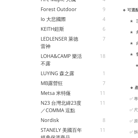
Forest Outdoor
9
🔹
可選
Io 大悲國際
4
★
KEITH鎧斯
6
★
LEDLENSER 萊德
7
★
雷神
★
LOHA&CAMP 樂活
18
不露
LUYING 森之露
1
MB露營狂
7
🔸
Metsa 米特蕯
11
✅
專
N23 台灣北緯23度
11
／COMMA 逗點
✅
尺
Nordisk
8
✅
原
STANELY 美國百年
11
✅
拆
經典保溫商品