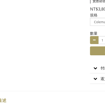
實際材
NT$3,8
規格
數量
付
送
描述