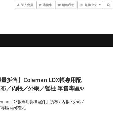
登入會員
購物車
聯絡我們
繁體中文
【限量拆售】Coleman LDX帳專用配
布／內帳／外帳／營柱 單售專區✨
leman LDX帳專用拆售配件】頂布 / 內帳 / 外帳 / 
售專區 維修營柱