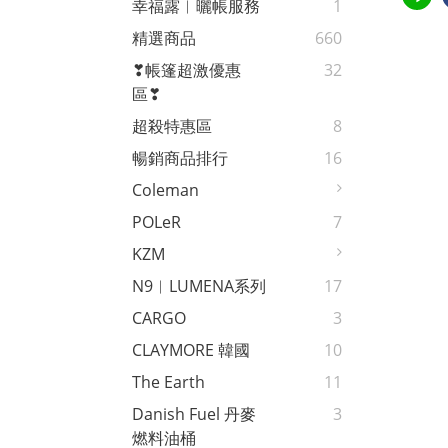
幸福露︱曬帳服務
1
精選商品
660
❣帳篷超激優惠
32
區❣
超殺特惠區
8
暢銷商品排行
16
Coleman
POLeR
7
KZM
N9︱LUMENA系列
17
CARGO
3
CLAYMORE 韓國
10
The Earth
11
Danish Fuel 丹麥
3
燃料油桶