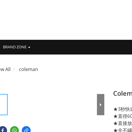
BRAND ZONE
ew All
coleman
Cole
★3秒快
★直徑6
★直接放
★全不鏽