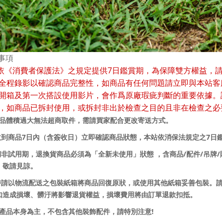
事項
7
依《消費者保護法》之規定提供
日鑑賞期，為保障雙方權益，
全程錄影以確認商品完整性，如商品有任何問題請立即與本站客
開箱及第一次搭設使用影片，會作爲原廠瑕疵判斷的重要依據。
，如商品已拆封使用，或拆封非出於檢查之目的且非在檢查之必
商品體積過大無法超商取件，需請買家配合更改寄送方式。
7
7
收到商品
日內（含簽收日）立即確認商品狀態，本站依消保法規定之
日
/
/
/
賞期非試用期，退換貨商品必須為「全新未使用」狀態 ，含商品
配件
吊牌
，敬請見諒。
貨時請以物流配送之包裝紙箱將商品回復原狀，或使用其他紙箱妥善包裝。
如造成損壞、髒汙將影響退貨權益，損壞費用將由訂單退款扣抵。
!
以產品本身為主，不包含其他裝飾配件，請特別注意