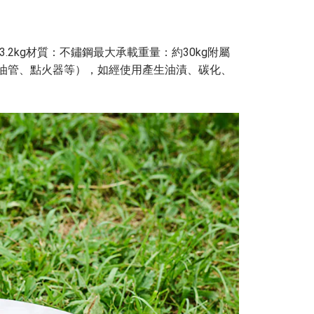
 3.2kg材質：不鏽鋼最大承載重量：約30kg附屬
、油管、點火器等），如經使用產生油漬、碳化、