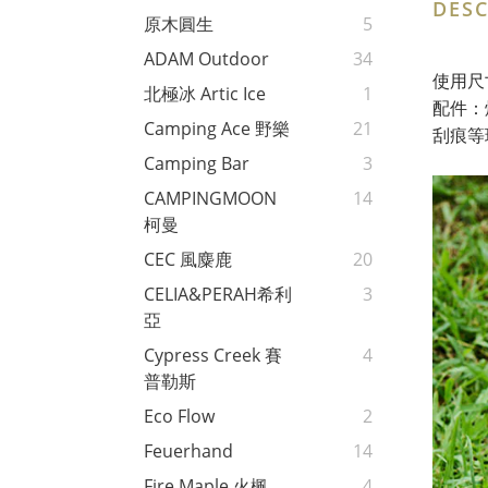
DESC
原木圓生
5
ADAM Outdoor
34
使用尺
北極冰 Artic Ice
1
配件：
Camping Ace 野樂
21
刮痕等
Camping Bar
3
CAMPINGMOON
14
柯曼
CEC 風麋鹿
20
CELIA&PERAH希利
3
亞
Cypress Creek 賽
4
普勒斯
Eco Flow
2
Feuerhand
14
Fire Maple 火楓
4