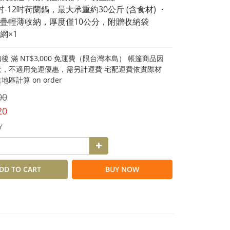
吋-12吋荷蘭鍋，最大承重約30公斤 (含食材) ・
疊輕薄收納，厚度僅10公分，附贈收納袋
網×1
後 滿 NT$3,000 免運費（限台灣本島） 帳篷商品因
大，不適用免運優惠，需另計運費 宅配運費依實際材
區計算 on order
00
20
Y
DD TO CART
BUY NOW