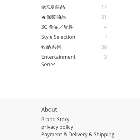
❄️涼夏商品
17
🔥保暖商品
31
3C 產品／配件
4
Style Selection
收納系列
38
Entertainment
3
Series
About
Brand Story
privacy policy
Payment & Delivery & Shipping