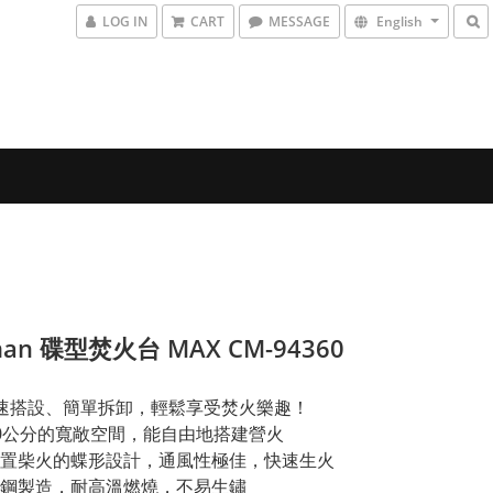
LOG IN
CART
MESSAGE
English
man 碟型焚火台 MAX CM-94360
速搭設、簡單拆卸，輕鬆享受焚火樂趣！
0公分的寬敞空間，能自由地搭建營火
置柴火的蝶形設計，通風性極佳，快速生火
鋼製造，耐高溫燃燒，不易生鏽