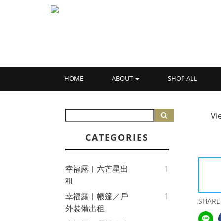
HOME
ABOUT
SHOP ALL
Vi
CATEGORIES
幸福露︱六芒星出
1
租
幸福露︱帳篷／戶
1
SHARE
外裝備出租