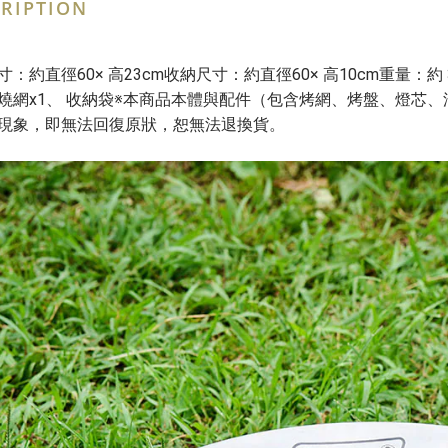
RIPTION
寸：約直徑60× 高23cm收納尺寸：約直徑60× 高10cm重量：約
燒網x1、 收納袋※本商品本體與配件（包含烤網、烤盤、燈芯
現象，即無法回復原狀，恕無法退換貨。