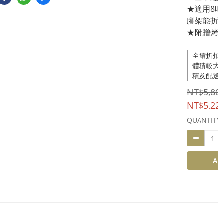
★適用8
腳架能折
★附贈烤
全館折扣
體積較
積及配送地
NT$5,8
NT$5,2
QUANTIT
A