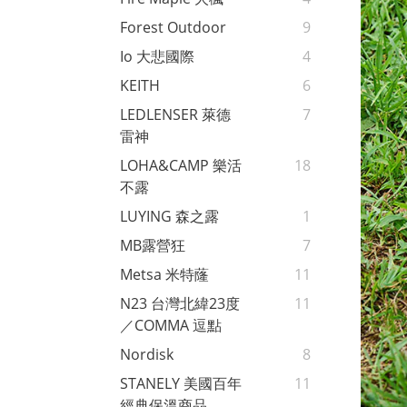
Forest Outdoor
9
Io 大悲國際
4
KEITH
6
LEDLENSER 萊德
7
雷神
LOHA&CAMP 樂活
18
不露
LUYING 森之露
1
MB露營狂
7
Metsa 米特蕯
11
N23 台灣北緯23度
11
／COMMA 逗點
Nordisk
8
STANELY 美國百年
11
經典保溫商品