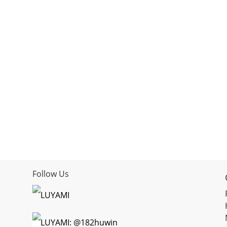
Follow Us
LUYAMI
LUYAMI: @182huwin