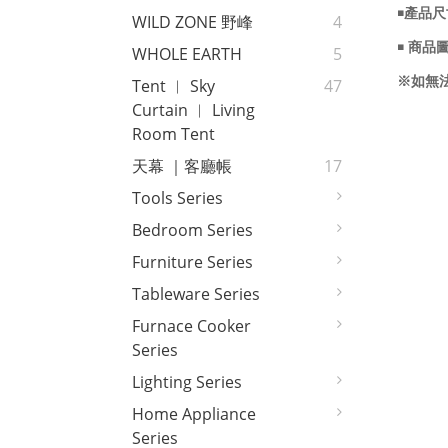
￭產品
WILD ZONE 野峰
4
￭ 商
WHOLE EARTH
5
※如無
Tent ︱ Sky
47
Curtain ︱ Living
Room Tent
天幕 ｜客廳帳
17
Tools Series
Bedroom Series
Furniture Series
Tableware Series
Furnace Cooker
Series
Lighting Series
Home Appliance
Series