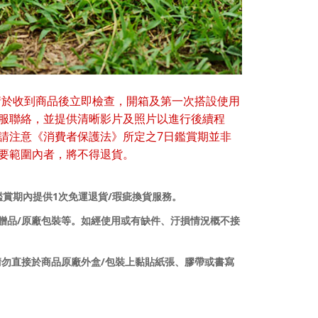
請於收到商品後立即檢查，開箱及第一次搭設使用
服聯絡，並提供清晰影片及照片以進行後續程
7
請注意《消費者保護法》所定之
日鑑賞期並非
要範圍內者，將不得退貨。
1
/
鑑賞期內提供
次免運退貨
瑕疵換貨服務。
/
贈品
原廠包裝等。如經使用或有缺件、汙損情況概不接
/
請勿直接於商品原廠外盒
包裝上黏貼紙張、膠帶或書寫