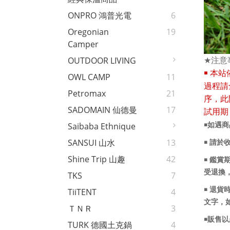
ONPRO 鴻普光電
6
Oregonian
19
Camper
OUTDOOR LIVING
★
注意
￭
本站
OWL CAMP
11
過程請
Petromax
21
序，此
SADOMAIN 仙德曼
17
試用期
Saibaba Ethnique
￭如遇
SANSUI 山水
13
￭ 請於
Shine Trip 山趣
42
￭ 鑑
受退換
TKS
7
￭ 退
TiiTENT
4
文字，
ＴＮＲ
3
￭販售
TURK 德國土克鍋
4