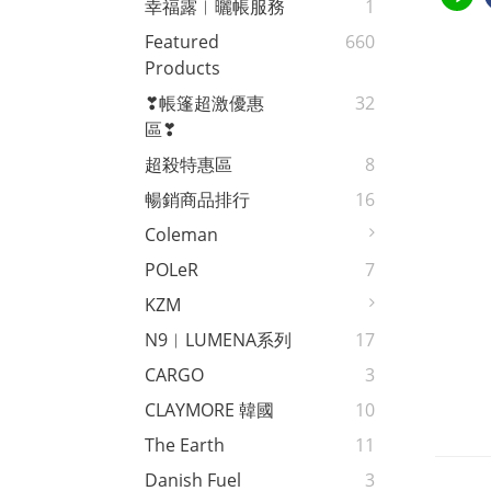
幸福露︱曬帳服務
1
Featured
660
Products
❣帳篷超激優惠
32
區❣
超殺特惠區
8
暢銷商品排行
16
Coleman
POLeR
7
KZM
N9︱LUMENA系列
17
CARGO
3
CLAYMORE 韓國
10
The Earth
11
Danish Fuel
3