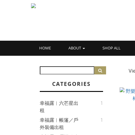
HOME
ABOUT
SHOP ALL
Vi
CATEGORIES
幸福露︱六芒星出
1
租
幸福露︱帳篷／戶
1
外裝備出租