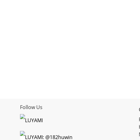
Follow Us
LUYAMI
LUYAMI: @182huwin