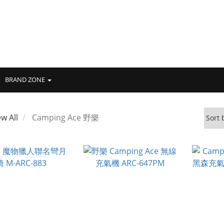
BRAND ZONE
ew All
Camping Ace 野樂