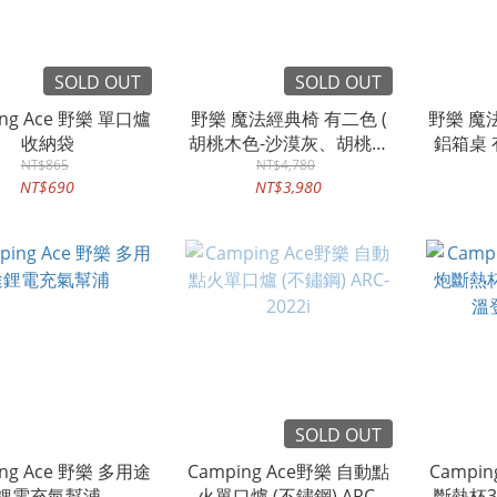
SOLD OUT
SOLD OUT
ing Ace 野樂 單口爐
野樂 魔法經典椅 有二色 (
野樂 魔
收納袋
胡桃木色-沙漠灰、胡桃木
鋁箱桌 
NT$865
色-雅致黑)
NT$4,780
迷霧黑-
NT$690
NT$3,980
SOLD OUT
ing Ace 野樂 多用途
Camping Ace野樂 自動點
Campi
鋰電充氣幫浦
火單口爐 (不鏽鋼) ARC-
斷熱杯30