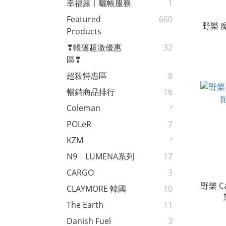
幸福露︱曬帳服務
1
Featured
660
野樂 
Products
❣帳篷超激優惠
32
區❣
超殺特惠區
8
暢銷商品排行
16
Coleman
POLeR
7
KZM
N9︱LUMENA系列
17
CARGO
3
野樂 C
CLAYMORE 韓國
10
The Earth
11
Danish Fuel
3