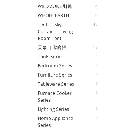
WILD ZONE 野峰
4
WHOLE EARTH
5
Tent ︱ Sky
47
Curtain ︱ Living
Room Tent
天幕 ｜客廳帳
17
Tools Series
Bedroom Series
Furniture Series
Tableware Series
Furnace Cooker
Series
Lighting Series
Home Appliance
Series