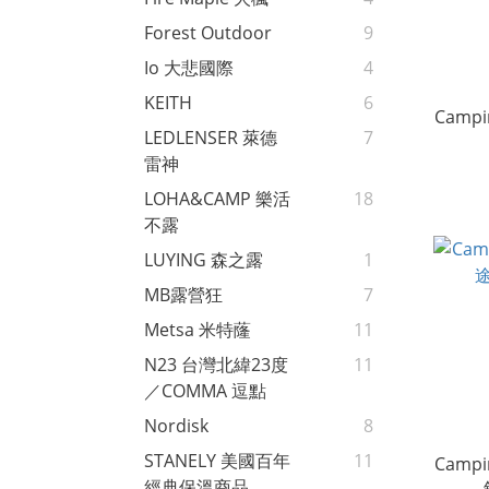
Forest Outdoor
9
Io 大悲國際
4
KEITH
6
Camp
LEDLENSER 萊德
7
雷神
LOHA&CAMP 樂活
18
不露
LUYING 森之露
1
MB露營狂
7
Metsa 米特蕯
11
N23 台灣北緯23度
11
／COMMA 逗點
Nordisk
8
STANELY 美國百年
11
Camp
經典保溫商品