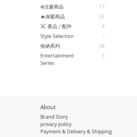
❄️涼夏商品
17
🔥保暖商品
31
3C 產品／配件
4
Style Selection
收納系列
38
Entertainment
3
Series
About
Brand Story
privacy policy
Payment & Delivery & Shipping