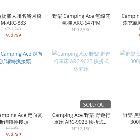
魔物獵人聯名彎月椅
野樂 Camping Ace 無線充
Campi
M-ARC-883
氣機 ARC-647PM
森充氣帳
NT$1,240
NT$2,580
NT$799
SOLD OUT
amping Ace 定向瓦
Camping Ace 野樂 野遊行
野樂 
斯罐轉換接頭
軍床 ARC-902B 快折式休
30
NT$350
閒床
NT$2,180
NT$280