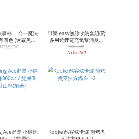
法森林 二合一魔法
野樂 easy無線收納套組(附
有四色 (迷霧黑、
多用途鋰電充氣幫浦及收
跳色、沙漠灰、沙
NT$6,600
納袋)
NT$8,900
NT$5,280
漠灰-跳色)
ng Ace野樂 小鋼炮
Kooke 酷客炫卡爐 煎烤煮
0c.c / 雙層保溫
不沾方鍋 S-1-2