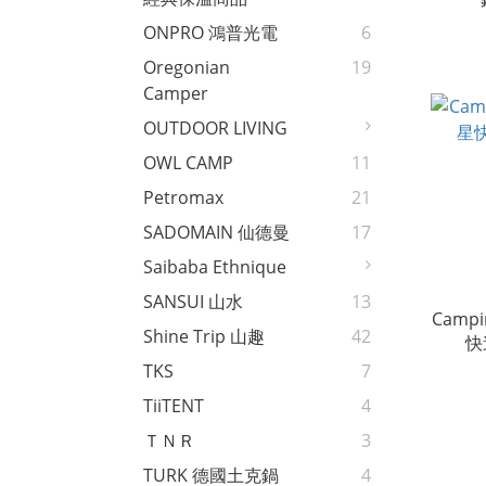
ONPRO 鴻普光電
6
Oregonian
19
Camper
OUTDOOR LIVING
OWL CAMP
11
Petromax
21
SADOMAIN 仙德曼
17
Saibaba Ethnique
SANSUI 山水
13
Camp
Shine Trip 山趣
42
快
TKS
7
TiiTENT
4
ＴＮＲ
3
TURK 德國土克鍋
4