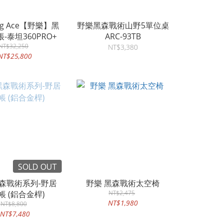
ng Ace【野樂】黑
野樂黑森戰術山野5單位桌
-泰坦360PRO+
ARC-93TB
NT$32,250
NT$3,380
NT$25,800
SOLD OUT
黑森戰術系列-野居
野樂 黑森戰術太空椅
0帳 (鋁合金桿)
NT$2,475
NT$1,980
NT$8,800
NT$7,480