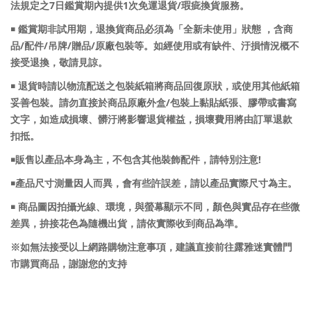
7
1
/
法規定之
日鑑賞期內提供
次免運退貨
瑕疵換貨服務。
￭ 鑑賞期非試用期，退換貨商品必須為「全新未使用」狀態 ，含商
/
/
/
/
品
配件
吊牌
贈品
原廠包裝等。如經使用或有缺件、汙損情況概不
接受退換，敬請見諒。
￭ 退貨時請以物流配送之包裝紙箱將商品回復原狀，或使用其他紙箱
/
妥善包裝。請勿直接於商品原廠外盒
包裝上黏貼紙張、膠帶或書寫
文字，如造成損壞、髒汙將影響退貨權益，損壞費用將由訂單退款
扣抵。
!
￭販售以產品本身為主，不包含其他裝飾配件，請特別注意
￭產品尺寸測量因人而異，會有些許誤差，請以產品實際尺寸為主。
￭ 商品圖因拍攝光線、環境，與螢幕顯示不同，顏色與實品存在些微
差異，拚接花色為隨機出貨，請依實際收到商品為準。
※如無法接受以上網路購物注意事項，建議直接前往露雅迷實體門
市購買商品，謝謝您的支持