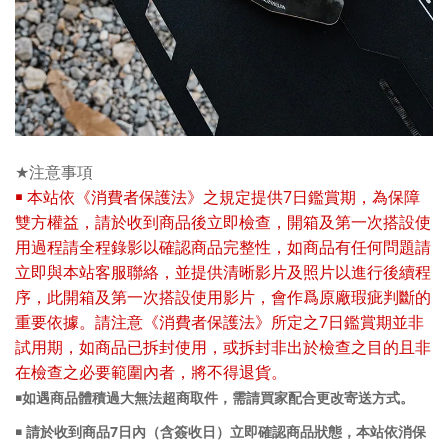
★
注意事項
7
￭
本站依《消費者保護法》之規定提供
日鑑賞期，為保障
雙方權益，請於收到商品後立即檢查，開箱及第一次搭設使
用過程請全程錄影以確認商品完整性，如商品有任何問題請
立即與本站客服聯絡，並提供清晰影片及照片以進行後續程
序，此開箱及第一次搭設使用影片，會作爲原廠瑕疵判斷的
7
重要依據。請注意《消費者保護法》所定之
日鑑賞期並非
試用期，如商品已拆封使用，或拆封非出於檢查之目的且非
在檢查之必要範圍內者，將不得退貨。
￭如遇商品體積過大無法超商取件，需請買家配合更改寄送方式。
7
￭ 請於收到商品
日內（含簽收日）立即確認商品狀態，本站依消保