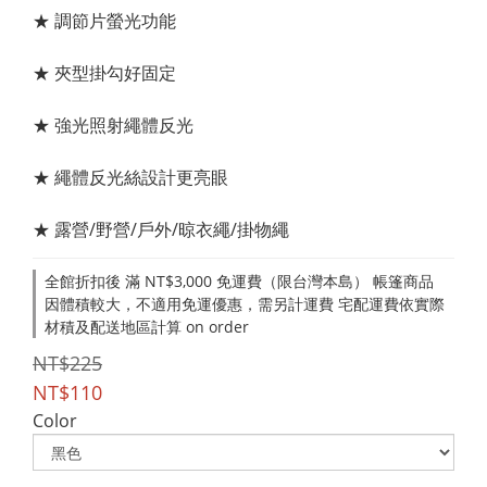
★ 調節片螢光功能
★ 夾型掛勾好固定
★ 強光照射繩體反光
★ 繩體反光絲設計更亮眼
★ 露營/野營/戶外/晾衣繩/掛物繩
全館折扣後 滿 NT$3,000 免運費（限台灣本島） 帳篷商品
因體積較大，不適用免運優惠，需另計運費 宅配運費依實際
材積及配送地區計算 on order
NT$225
NT$110
Color